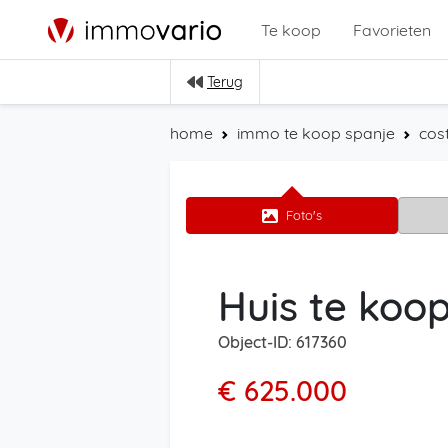
Te koop
Favorieten
Terug
home
immo te koop spanje
cos
Foto's
Huis te koop
Object-ID: 617360
€ 625.000