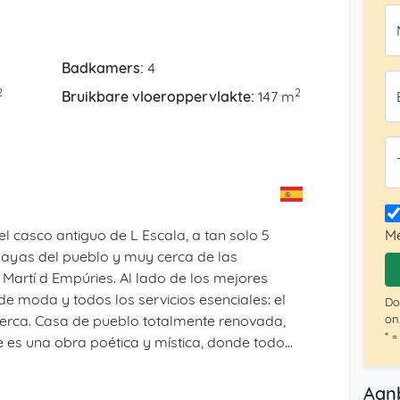
Badkamers:
4
2
2
Bruikbare vloeroppervlakte:
147 m
l casco antiguo de L Escala, a tan solo 5
Me
playas del pueblo y muy cerca de las
Martí d Empúries. Al lado de los mejores
de moda y todos los servicios esenciales: el
Do
 cerca. Casa de pueblo totalmente renovada,
on
* =
e es una obra poética y mística, donde todo
 con un estilo moderno, elegante y muy
res plantas, con una superficie construida de
Aan