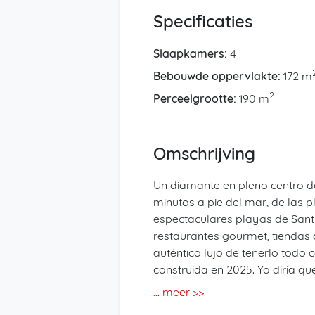
Specificaties
Slaapkamers:
4
Bebouwde oppervlakte:
172 m
2
Perceelgrootte:
190 m
Omschrijving
Un diamante en pleno centro de
minutos a pie del mar, de las 
espectaculares playas de Sant 
restaurantes gourmet, tiendas 
auténtico lujo de tenerlo todo
construida en 2025. Yo diría qu
está cuidadosamente pensado,
... meer >>
luminoso. Está distribuida en t