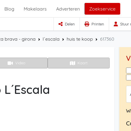
Blog
Makelaars
Adverteren
Zoekservice
Delen
Printen
Stuur
ta brava - girona
l´escala
huis te koop
617360
V
Video
Kaart
 L´Escala
Wi
C