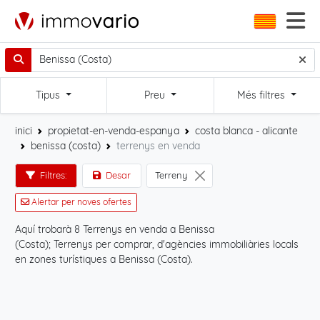
Tipus
Preu
Més filtres
inici
propietat-en-venda-espanya
costa blanca - alicante
benissa (costa)
terrenys en venda
Filtres:
Desar
Terreny
Alertar per noves ofertes
Aquí trobarà 8 Terrenys en venda a Benissa
Per
(Costa); Terrenys per comprar, d'agències immobiliàries locals
(Co
en zones turístiques a Benissa (Costa).
fil