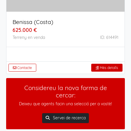
Benissa (Costa)
625.000 €
Terreny en venda
ID: 614491
Contacte
Més detalls
Considereu la nova forma de
cercar:
Deixeu que agents facin una selecció per a vostè!
Servei de recerca