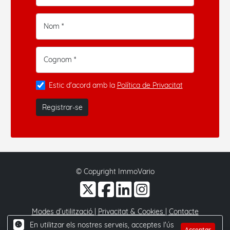
Nom *
Cognom *
Estic d'acord amb la
Política de Privacitat
Registrar-se
© Copyright ImmoVario
Modes d’utilització
|
Privacitat & Cookies
|
Contacte
En utilitzar els nostres serveis, acceptes l'ús
Acceptar