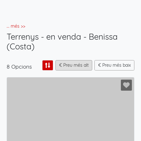
... més >>
Terrenys - en venda - Benissa
(Costa)
€ Preu més alt
€ Preu més baix
8 Opcions