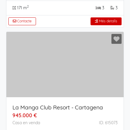
2
171 m
3
3
Contacte
Més detalls
La Manga Club Resort - Cartagena
945.000 €
Casa en venda
ID: 615073