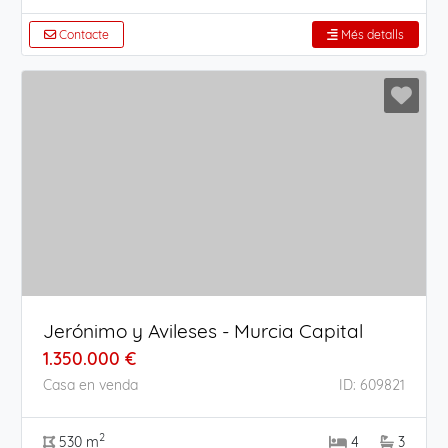
Contacte
Més detalls
Jerónimo y Avileses - Murcia Capital
1.350.000 €
Casa en venda
ID: 609821
2
530 m
4
3