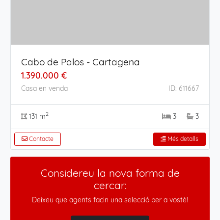
Cabo de Palos - Cartagena
1.390.000 €
Casa en venda
ID: 611667
2
131 m
3
3
Contacte
Més detalls
Considereu la nova forma de
cercar:
Deixeu que agents facin una selecció per a vostè!