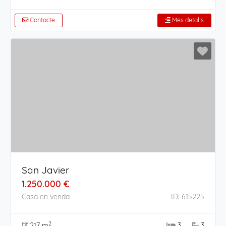
Contacte
Més detalls
San Javier
1.250.000 €
Casa en venda
ID: 615225
2
217 m
3
3