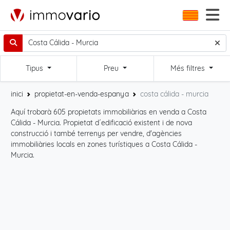
Tipus
Preu
Més filtres
inici
propietat-en-venda-espanya
costa cálida - murcia
Aquí trobarà 605 propietats immobiliàrias en venda a Costa
Per
Cálida - Murcia. Propietat d´edificació existent i de nova
pro
construcció i també terrenys per vendre, d'agències
com
immobiliàries locals en zones turístiques a Costa Cálida -
Murcia.