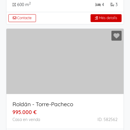
2
600 m
4
3
Contacte
Més detalls
Roldán - Torre-Pacheco
995.000 €
Casa en venda
ID: 582562