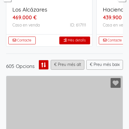
Los Alcázares
469.000 €
439.900 €
Casa en venda
ID: 617111
Casa en vend
Contacte
Més detalls
Contacte
€ Preu més alt
€ Preu més baix
605 Opcions