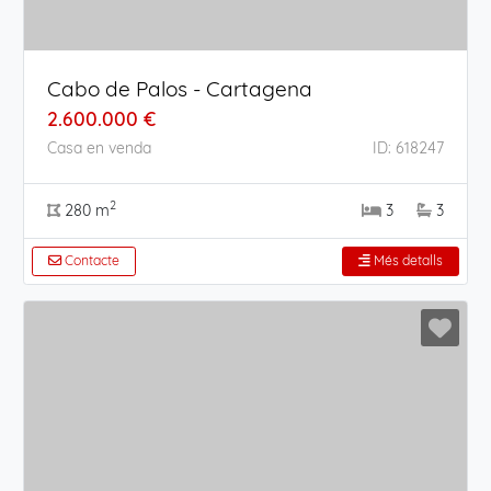
Cabo de Palos - Cartagena
2.600.000 €
Casa en venda
ID: 618247
2
280 m
3
3
Contacte
Més detalls