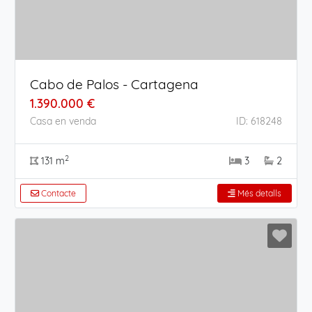
Cabo de Palos - Cartagena
1.390.000 €
Casa en venda
ID: 618248
2
131 m
3
2
Contacte
Més detalls