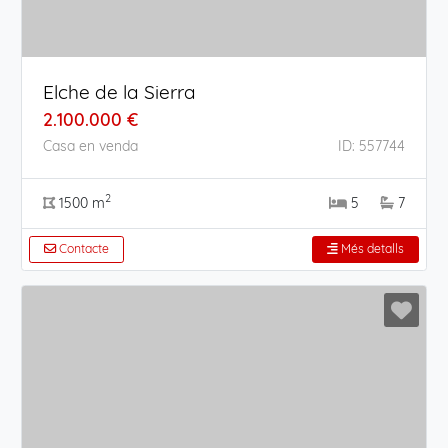
Elche de la Sierra
2.100.000 €
Casa en venda
ID: 557744
2
1500 m
5
7
Contacte
Més detalls