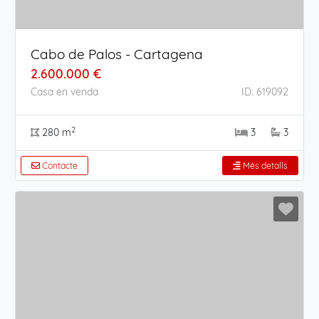
Cabo de Palos - Cartagena
2.600.000 €
Casa en venda
ID: 619092
2
280 m
3
3
Contacte
Més detalls