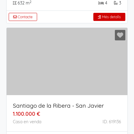
2
632 m
4
3
Contacte
Més detalls
Santiago de la Ribera - San Javier
1.100.000 €
Casa en venda
ID: 619136