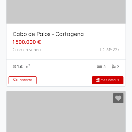
Cabo de Palos - Cartagena
1.500.000 €
Casa en venda
ID: 615227
2
130 m
3
2
Contacte
Més detalls