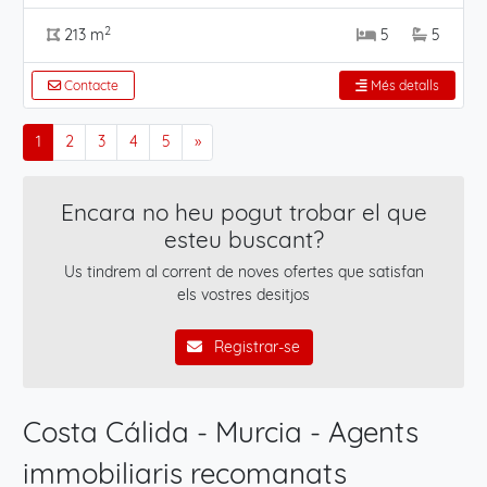
2
213 m
5
5
Contacte
Més detalls
1
2
3
4
5
»
Encara no heu pogut trobar el que
esteu buscant?
Us tindrem al corrent de noves ofertes que satisfan
els vostres desitjos
Registrar-se
Costa Cálida - Murcia - Agents
immobiliaris recomanats