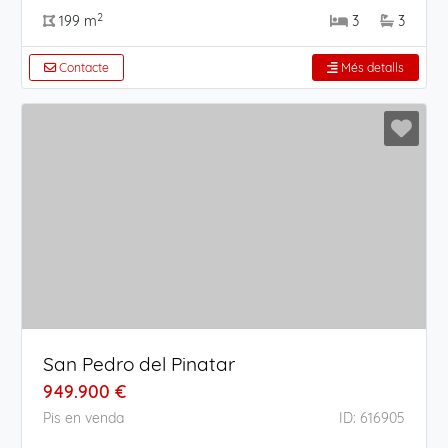
2
199 m
3
3
Contacte
Més detalls
San Pedro del Pinatar
949.900 €
Pis en venda
ID: 616905