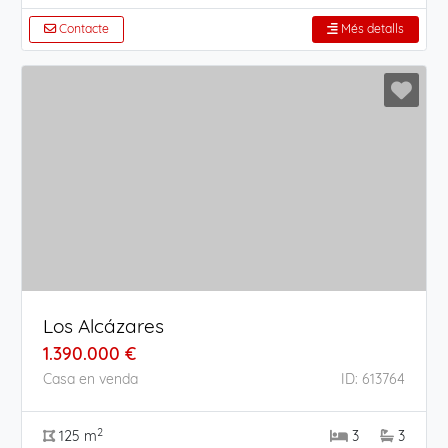
Contacte
Més detalls
Los Alcázares
1.390.000 €
Casa en venda
ID: 613764
2
125 m
3
3