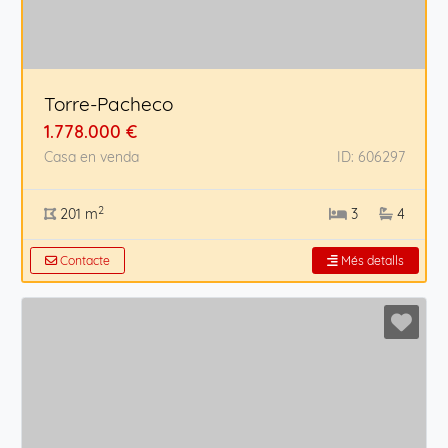
Torre-Pacheco
1.778.000 €
Casa en venda
ID: 606297
2
201 m
3
4
Contacte
Més detalls