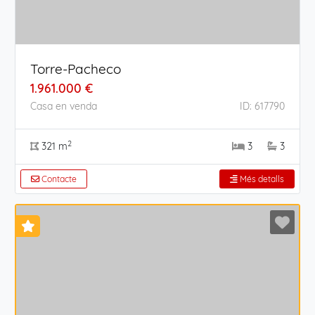
Torre-Pacheco
1.961.000 €
Casa en venda
ID: 617790
2
321 m
3
3
Contacte
Més detalls