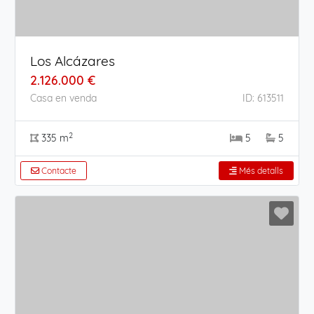
Los Alcázares
2.126.000 €
Casa en venda
ID: 613511
2
335 m
5
5
Contacte
Més detalls