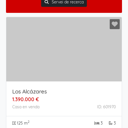
Servei de recerca
Los Alcázares
1.390.000 €
Casa en venda
ID: 601970
2
125 m
3
3