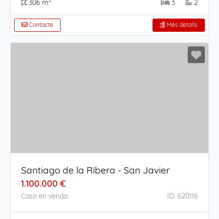
2
306 m
3
2
Contacte
Més detalls
Santiago de la Ribera - San Javier
1.100.000 €
Casa en venda
ID: 620116