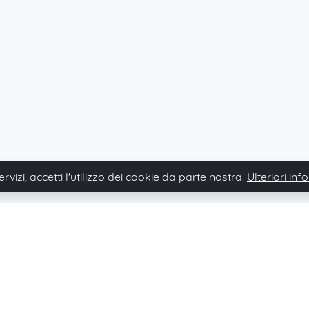
ervizi, accetti l'utilizzo dei cookie da parte nostra.
Ulteriori in
Immovario newsletter
Iscriviti e rimanere aggiornati sulle nostre notizie