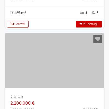
2
465 m
4
5
Contatti
Più dettagli
Calpe
2.200.000 €