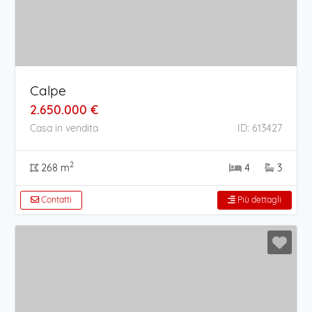
Calpe
2.650.000 €
Casa in vendita
ID: 613427
2
268 m
4
3
Contatti
Più dettagli