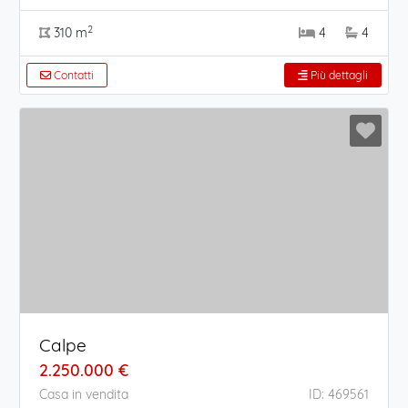
2
310 m
4
4
Contatti
Più dettagli
Calpe
2.250.000 €
Casa in vendita
ID: 469561