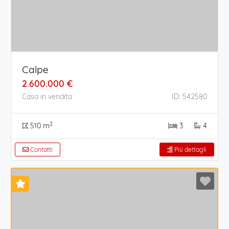
Calpe
2.600.000 €
Casa in vendita
ID: 542580
2
510 m
3
4
Contatti
Più dettagli