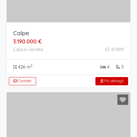
Calpe
3.190.000 €
Casa in vendita
ID: 617819
2
426 m
4
5
Contatti
Più dettagli