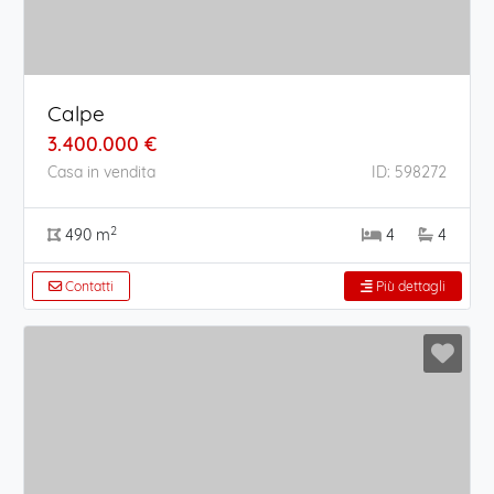
Calpe
3.400.000 €
Casa in vendita
ID: 598272
2
490 m
4
4
Contatti
Più dettagli