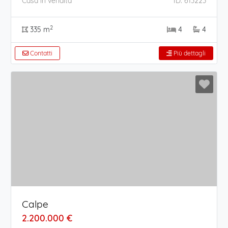
Casa in vendita
ID: 613223
2
335 m
4
4
Contatti
Più dettagli
Calpe
2.200.000 €