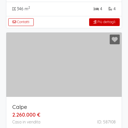
2
346 m
4
4
Contatti
Più dettagli
Calpe
2.260.000 €
Casa in vendita
ID: 587108