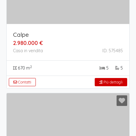
Calpe
2.980.000 €
Casa in vendita
ID: 575485
2
670 m
5
5
Contatti
Più dettagli