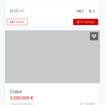
2
332 m
6
6
Contatti
Più dettagli
Calpe
2.200.000 €
Casa in vendita
ID: 581881