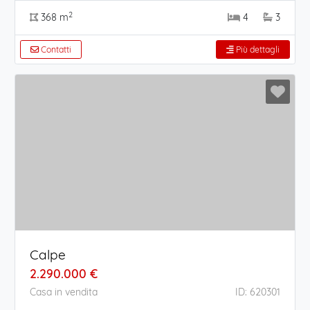
2
368 m
4
3
Contatti
Più dettagli
Calpe
2.290.000 €
Casa in vendita
ID: 620301