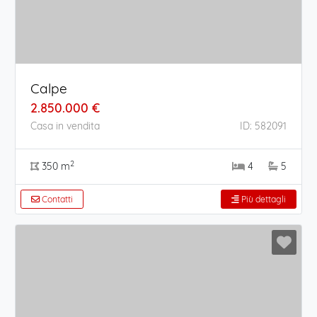
Calpe
2.850.000 €
Casa in vendita
ID: 582091
2
350 m
4
5
Contatti
Più dettagli