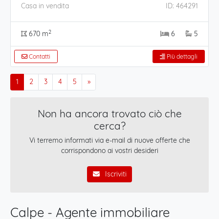
Casa in vendita
ID: 464291
2
670 m
6
5
Contatti
Più dettagli
1
2
3
4
5
»
Non ha ancora trovato ciò che
cerca?
Vi terremo informati via e-mail di nuove offerte che
corrispondono ai vostri desideri
Iscriviti
Calpe - Agente immobiliare