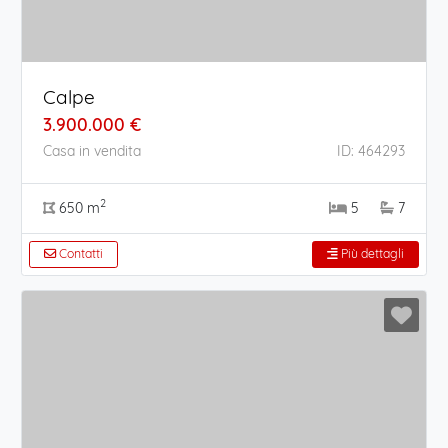
Calpe
3.900.000 €
Casa in vendita
ID: 464293
2
650 m
5
7
Contatti
Più dettagli