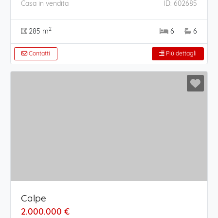
Casa in vendita
ID: 602685
2
285 m
6
6
Contatti
Più dettagli
Calpe
2.000.000 €