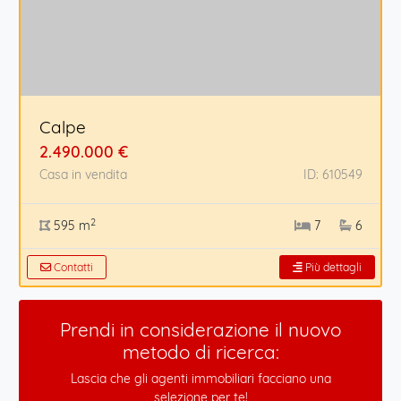
Calpe
2.490.000 €
Casa in vendita
ID: 610549
2
595 m
7
6
Contatti
Più dettagli
Prendi in considerazione il nuovo
metodo di ricerca:
Lascia che gli agenti immobiliari facciano una
selezione per te!