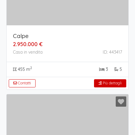
Calpe
2.950.000 €
Casa in vendita
ID: 443417
2
455 m
3
5
Contatti
Più dettagli