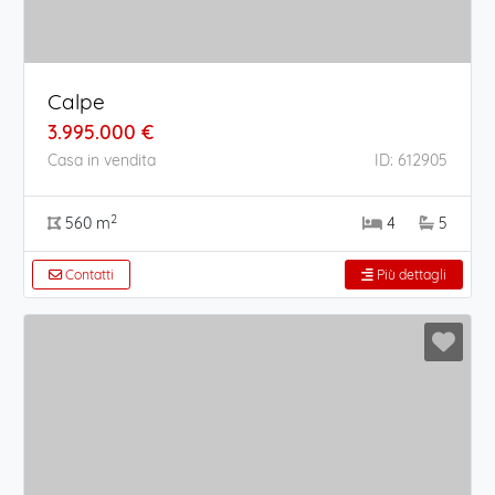
Calpe
3.995.000 €
Casa in vendita
ID: 612905
2
560 m
4
5
Contatti
Più dettagli