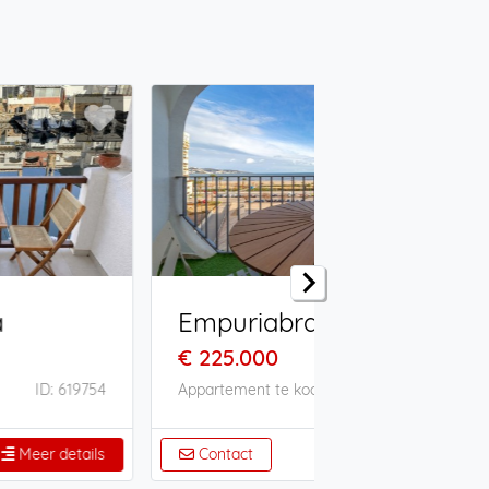
riabrava
Empuriabrava
.000
€ 127.000
€ 132.000
ent te koop
ID: 616177
Appartement te koop
ct
Meer details
Contact
Mee