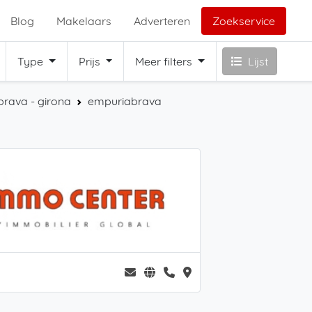
Blog
Makelaars
Adverteren
Zoekservice
Type
Prijs
Meer filters
Lijst
brava - girona
empuriabrava