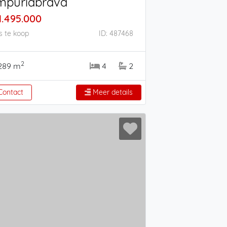
mpuriabrava
1.495.000
s te koop
ID: 487468
2
289 m
4
2
ontact
Meer details