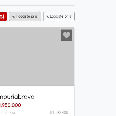
€ Hoogste prijs
€ Laagste prijs
mpuriabrava
1.950.000
s te koop
ID: 584400