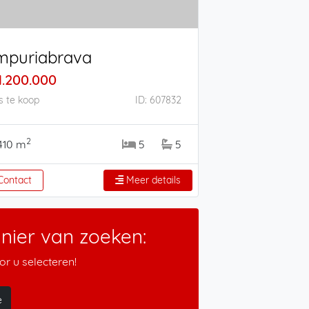
mpuriabrava
1.200.000
s te koop
ID: 607832
2
410 m
5
5
ontact
Meer details
ier van zoeken:
r u selecteren!
e