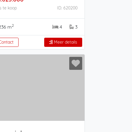
s te koop
ID: 620200
2
236 m
4
3
ontact
Meer details