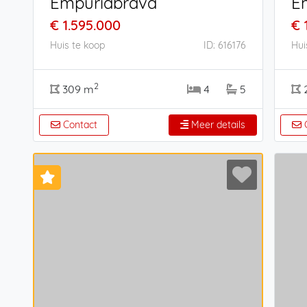
Empuriabrava
E
€ 1.595.000
€ 
Huis te koop
ID: 616176
Hui
2
309 m
4
5
Contact
Meer details
C