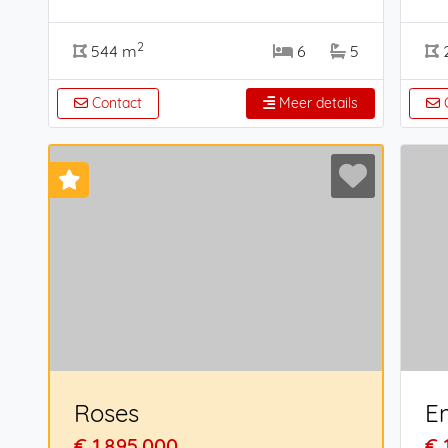
2
544 m
6
5
Contact
Meer details
C
Roses
E
€ 1.895.000
€ 