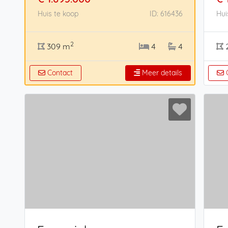
Huis te koop
ID: 616436
Hui
2
309 m
4
4
Contact
Meer details
C