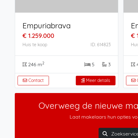
Empuriabrava
E
€ 1.259.000
€ 
Huis te koop
ID: 614823
Hui
2
246 m
5
3
Contact
Meer details
C
Overweeg de nieuwe man
Laat makelaars hun opties voo
Zoekservic