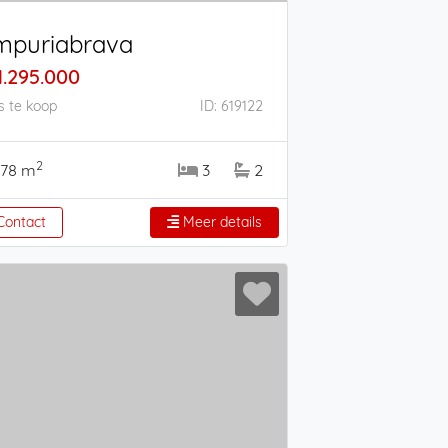
mpuriabrava
1.295.000
s te koop
ID: 619122
2
78 m
3
2
ontact
Meer details