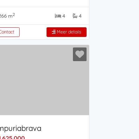
2
266 m
4
4
ontact
Meer details
mpuriabrava
1.625.000