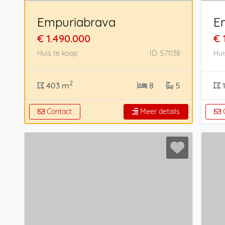
Empuriabrava
E
€ 1.490.000
€ 
Huis te koop
ID: 571138
Hui
2
403 m
8
5
1
Contact
Meer details
C