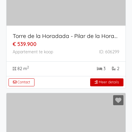
Torre de la Horadada - Pilar de la Horadada
€ 539.900
Appartement te koop
ID: 606299
2
82 m
3
2
Contact
Meer details