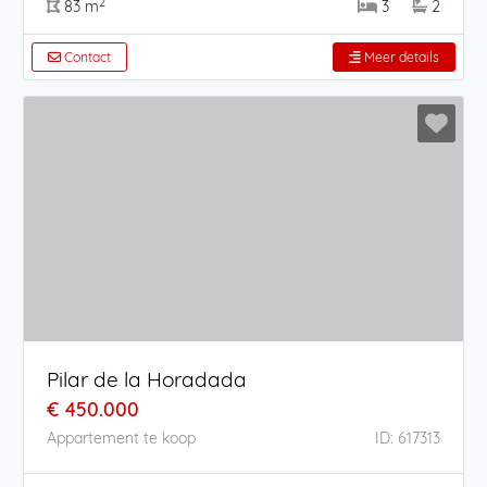
2
83 m
3
2
Contact
Meer details
Pilar de la Horadada
€ 450.000
Appartement te koop
ID: 617313