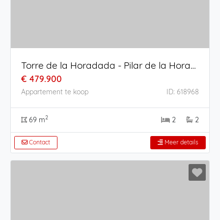
Torre de la Horadada - Pilar de la Horadada
€ 479.900
Appartement te koop
ID: 618968
2
69 m
2
2
Contact
Meer details