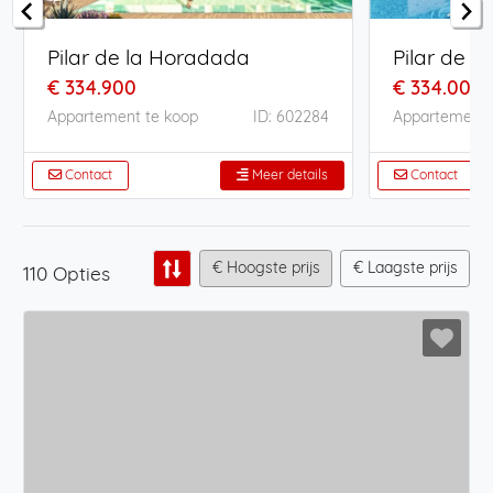
Pilar de la Horadada
Pilar de 
€ 334.900
€ 334.000
Appartement te koop
ID: 602284
Appartement 
Contact
Meer details
Contact
€ Hoogste prijs
€ Laagste prijs
110 Opties