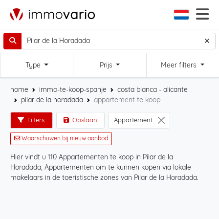
Type
Prijs
Meer filters
home
immo-te-koop-spanje
costa blanca - alicante
pilar de la horadada
appartement te koop
Filters:
Opslaan
Appartement
Waarschuwen bij nieuw aanbod
Hier vindt u 110 Appartementen te koop in Pilar de la
Sta
Horadada; Appartementen om te kunnen kopen via lokale
la 
makelaars in de toeristische zones van Pilar de la Horadada.
com