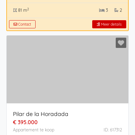
2
81 m
3
2
Contact
Meer details
Pilar de la Horadada
€ 395.000
Appartement te koop
ID: 617312