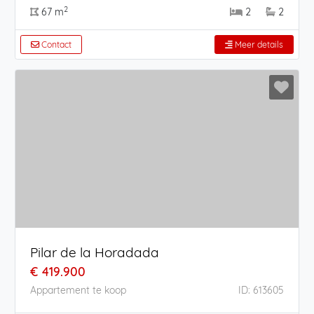
2
67 m
2
2
Contact
Meer details
Pilar de la Horadada
€ 419.900
Appartement te koop
ID: 613605