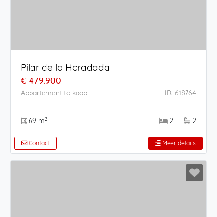
Pilar de la Horadada
€ 479.900
Appartement te koop
ID: 618764
2
69 m
2
2
Contact
Meer details