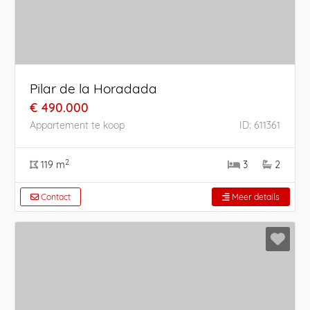
Pilar de la Horadada
€ 490.000
Appartement te koop
ID: 611361
2
119 m
3
2
Contact
Meer details