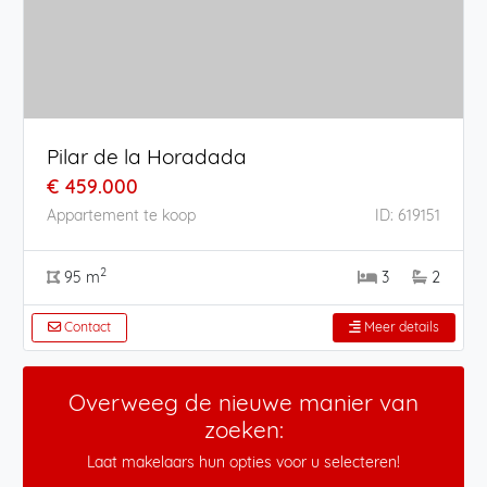
Pilar de la Horadada
€ 459.000
Appartement te koop
ID: 619151
2
95 m
3
2
Contact
Meer details
Overweeg de nieuwe manier van
zoeken:
Laat makelaars hun opties voor u selecteren!