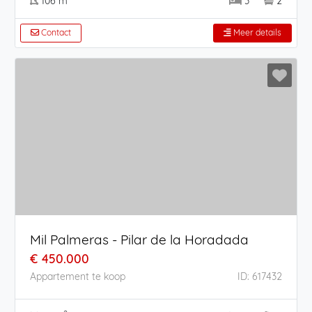
106 m
3
2
Contact
Meer details
Mil Palmeras - Pilar de la Horadada
€ 450.000
Appartement te koop
ID: 617432