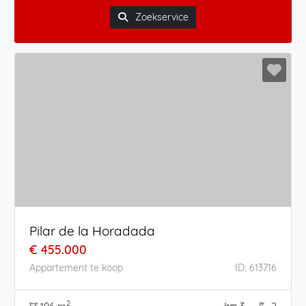
Zoekservice
Pilar de la Horadada
€ 455.000
Appartement te koop
ID: 613716
2