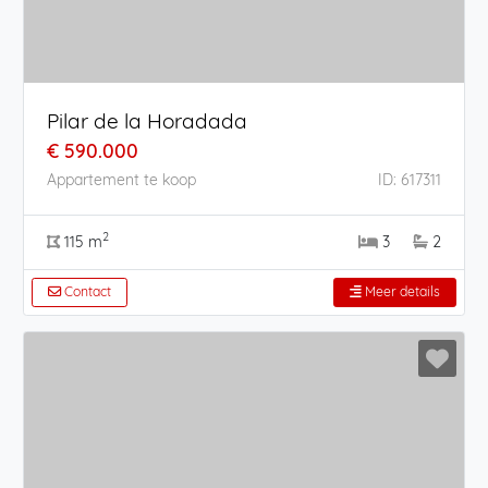
Pilar de la Horadada
€ 590.000
Appartement te koop
ID: 617311
2
115 m
3
2
Contact
Meer details