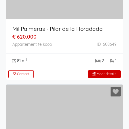
Mil Palmeras - Pilar de la Horadada
€ 620.000
Appartement te koop
ID: 608649
2
81 m
2
1
Contact
Meer details