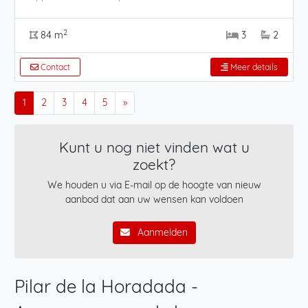
2
84 m
3
2
Contact
Meer details
1
2
3
4
5
»
Kunt u nog niet vinden wat u
zoekt?
We houden u via E-mail op de hoogte van nieuw
aanbod dat aan uw wensen kan voldoen
Aanmelden
Pilar de la Horadada -