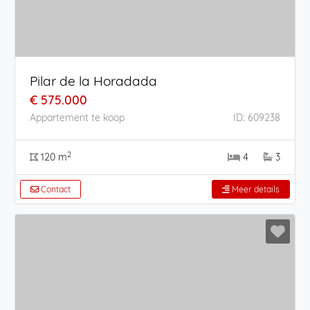
Pilar de la Horadada
€ 575.000
Appartement te koop
ID: 609238
2
120 m
4
3
Contact
Meer details