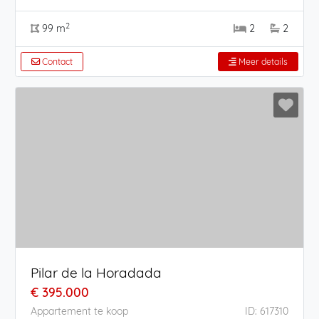
2
99 m
2
2
Contact
Meer details
Pilar de la Horadada
€ 395.000
Appartement te koop
ID: 617310