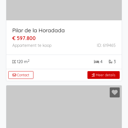
Pilar de la Horadada
€ 597.800
Appartement te koop
ID: 619465
2
120 m
4
3
Contact
Meer details