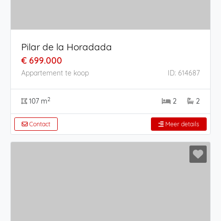
Pilar de la Horadada
€ 699.000
Appartement te koop
ID: 614687
2
107 m
2
2
Contact
Meer details