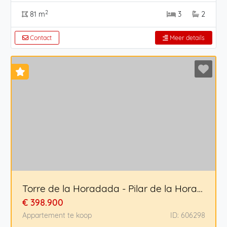
2
81 m
3
2
Contact
Meer details
Torre de la Horadada - Pilar de la Horadada
€ 398.900
Appartement te koop
ID: 606298