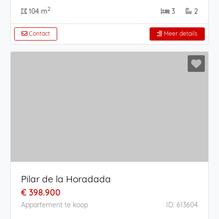
2
104 m
3
2
Contact
Meer details
Pilar de la Horadada
€ 398.900
Appartement te koop
ID: 613604