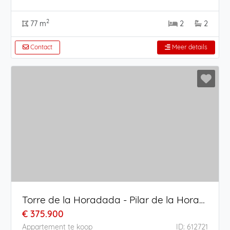
2
77 m
2
2
Contact
Meer details
Torre de la Horadada - Pilar de la Horadada
€ 375.900
Appartement te koop
ID: 612721