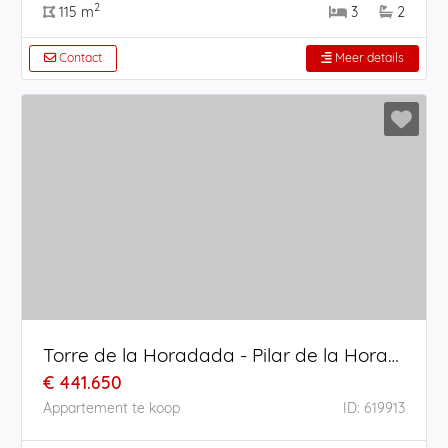
2
115 m
3
2
Contact
Meer details
Torre de la Horadada - Pilar de la Horadada
€ 441.650
Appartement te koop
ID: 619913