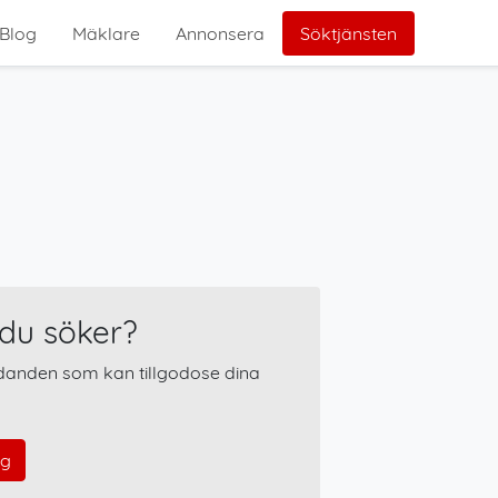
Blog
Mäklare
Annonsera
Söktjänsten
 du söker?
udanden som kan tillgodose dina
ig