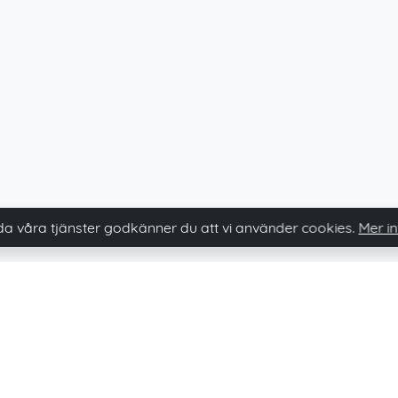
 våra tjänster godkänner du att vi använder cookies.
Mer i
Immovario nyhetsbrev
Prenumerera och håll dig uppdaterad på våra nyheter